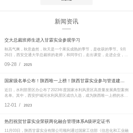
新闻资讯
交大总裁班师生进入甘霖实业参观学习
秋高气爽，秋意盎然，秋天是一个果实成熟的季节，是收获的季节。9月
26日，西安交通大学总裁班的老师，和同学们，走出课堂，走进企业，在
陈新军同学的带领下，走进陕西甘霖实业有限公司，进行了一场沉浸式的
09-28 /
2025
学习与交流…
国家级名单公布！陕西唯一上榜！陕西甘霖实业参与管道建设！！！
近日，水利部景区办公布了2023年度国家水利风景区高质量发展典型案例
名单。其中，西安护城河水利风景区成功入选，成为陕西唯一上榜的水利
风景区。这是西安护城河水利风景区被评为第十八批国家水利风景区之后
12-01 /
2023
的又一次国…
热烈祝贺甘霖实业荣获两化融合管理体系A级评定证书
11月03日，陕西甘霖实业有限公司顺利通过国家工信部《信息化和工业融