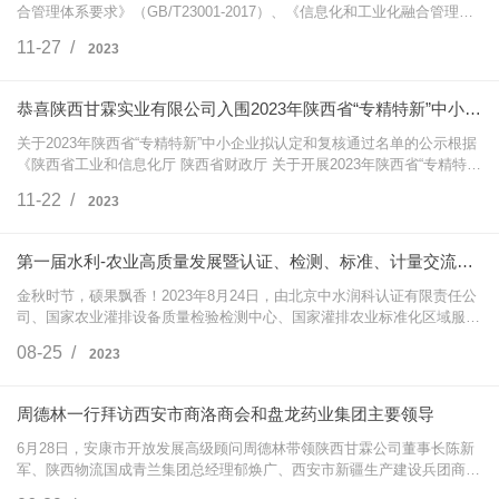
合管理体系要求》（GB/T23001-2017）、《信息化和工业化融合管理体
系新型能力分级要求》（GB/T23006-2022）两化融合标准要求评定，取
11-27 /
2023
得两化融合管理…
恭喜陕西甘霖实业有限公司入围2023年陕西省“专精特新”中小企业拟认定名单
关于2023年陕西省“专精特新”中小企业拟认定和复核通过名单的公示根据
《陕西省工业和信息化厅 陕西省财政厅 关于开展2023年陕西省“专精特
新”中小企业申报认定和复核工作的通知》（陕工信发（2023）169号）要
11-22 /
2023
求，经…
第一届水利-农业高质量发展暨认证、检测、标准、计量交流培训会在西安盛大开幕
金秋时节，硕果飘香！2023年8月24日，由北京中水润科认证有限责任公
司、国家农业灌排设备质量检验检测中心、国家灌排农业标准化区域服务
与推广平台联合主办，陕西甘霖实业有限公司等协办的“第一届水利-农业
08-25 /
2023
高质量发展…
周德林一行拜访西安市商洛商会和盘龙药业集团主要领导
6月28日，安康市开放发展高级顾问周德林带领陕西甘霖公司董事长陈新
军、陕西物流国成青兰集团总经理郁焕广、西安市新疆生产建设兵团商会
会长常永林，苏陕东西部合作发展促进会创会主席、西安青卓美育董事长