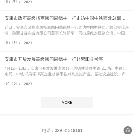
06-29 /
2023
汪桥梁等8位…
安康市政府高级招商顾问周德林一行走访中国中铁西北总部交流座谈
近日，安康市政府高级招商顾问周德林一行走访中国中铁西北总部交流座
谈，陕西甘霖实业有限公司董事长陈新军一同出席此次座谈交流。中国中
铁西北区域总部、陕西总部非常重视本次座谈交流，安排中铁西北区域总
06-19 /
2023
部有关人员…
安康市开放发展高级顾问周德林一行赴紫阳县考察
4月12一13日，安康市开放发展高级顾问周德林带领中铁 21 局、中铁北
京局、中铁12局等10家企业赴紫阳县对其文旅产业、基础设施建设、产业
导入、农特产品的开发等进行投资考察。13日上午，招商考察座谈会在县
04-13 /
2023
政务中心四…
MORE
电话：029-81319161